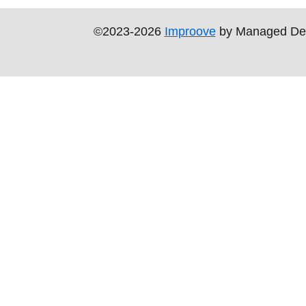
©2023-2026
Improove
by Managed Design