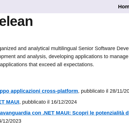
Hom
elean
ganized and analytical multilingual Senior Software Deve
lopment and analysis, developing applications to manag
applications that exceed all expectations.
ppo applicazioni cross-platform
, pubblicato il 28/11/2
NET MAUI
, pubblicato il 16/12/2024
l'avanguardia con .NET MAUI: Scopri le potenzialità d
04/12/2023