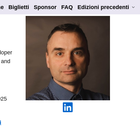
e
Biglietti
Sponsor
FAQ
Edizioni precedenti
loper
e and
025
i