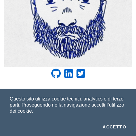
©2023-2026
Improove
by Managed Designs S.r.l. Tutti i
Questo sito utilizza cookie tecnici, analytics e di terze
parti.
Proseguendo nella navigazione accetti l’utilizzo
diritti riservati. - Partita IVA 04358780965 |
Note legali
|
dei cookie.
Privacy
|
Cookie Policy
I C
ACCETTO