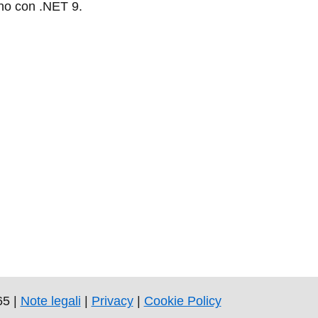
ano con .NET 9.
65 |
Note legali
|
Privacy
|
Cookie Policy